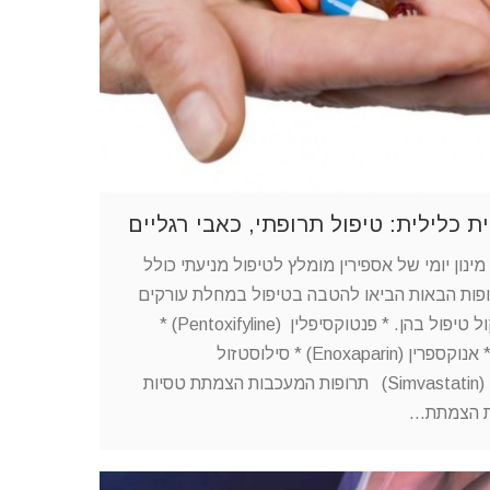
כלילית: טיפול תרופתי, כאבי רגליים
נון יומי של אספירין מומלץ לטיפול מניעתי כולל
ופות הבאות הביאו להטבה בטיפול במחלת עורקים
טרשתית כלילית וכדאי לשקול טיפול בהן. * פנטוקסיפלין (Pentoxifyline) *
קלופידוגרל (Clopidogrel) * אנוקספרין (Enoxaparin) * סילוסטזול
(Cilostazol) * סימבסטטין (Simvastatin) תרופות המעכבות הצמתת טסיות
ת הצמתת…