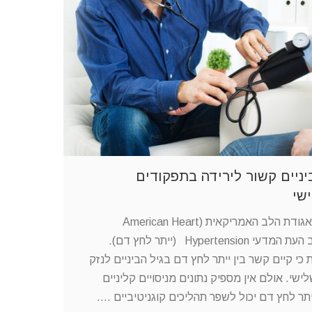
יניים קשור לירידה בתפקודים
ישי
לדברי הצהרה מדעית מאת אגודת הלב האמריקאית (American Heart
Association) שניתנה לכתב העת המדעי Hypertension (ייתר לחץ דם).
י קיים קשר בין ייתר לחץ דם בגיל הביניים לנזק
שי. אולם אין מספיק נתונים מניסויים קליניים
תר לחץ דם יכול לשפר תהליכים קוגניטיביים .…