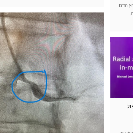
חץ הדם
,
ול