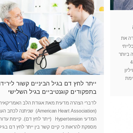
דה את
ייתי
 ביותר
בעולם המערבי . בישראל לבדה נמצא כי 1 ל 4
מלחץ דם גבוה וסה"כ מעל 2 מיליון
ימת
ייתר לחץ דם בגיל הביניים קשור ליריד
בתפקודים קוגנטיביים בגיל השלישי
לדברי הצהרה מדעית מאת אגודת הלב האמריקאית
(American Heart Association) שניתנה לכתב ה
המדעי Hypertension (ייתר לחץ דם). קיימת עדות
מספקת להראות כי קיים קשר בין ייתר לחץ דם בגיל