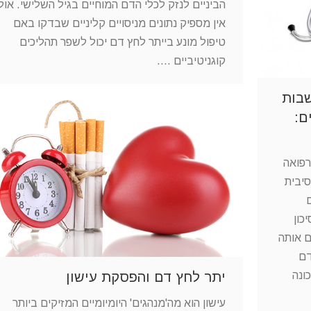
הביניים לנזק לכלי הדם המוחיים בגיל השלישי. אול
אין מספיק נתונים מניסויים קליניים שבדקו באם
טיפול מונע בייתר לחץ דם יכול לשפר תהליכים
קוגניטיביים .…
בות
ם:
רפואה
טנסיבית
סיכון
ם אותה
דם
יתר לחץ דם והפסקת עישון
ונה
עישון הוא מה'מנהגים' היומיומיים המזיקים ביותר