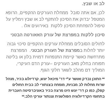
לב או שבץ.
לכן, אם אתה סובל ממחלת העורקים ההקפיים, הרופא
המטפל יבדוק את הסיכון להתקף לב או שבץ וימליץ על
טיפול להפחתת הסיכון ללקות באירועים אלו .
סיכון ללקות במפרצת של עורק האאורטה הבטני
לחולים הסובלים ממחלת עורקים ההקפיים סיכוי גבוה
יותר לחלות ב
מפרצת של העורק הבטני
. המפרצת
מתרחשת כאשר קיימת התנפחות דמוית בלון או בליטה
תפוחה בחלק מאב העורקים –עורק הדם העיקרי,
המוליך דם מהלב לשאר חלקי הגוף.
** התוכן נבדק ואושר ע"י דר' מיכאל יונש, קרדיולוג בכיר, מנהל
שרות מחלות לב מבניות, מומחה בצנתורי לב בבית החולים
קפלן, כמו כן דר' יונש הינו מרצה בכיר באוניברסיטה העברית
בתחומי הקרדיולוגיה הפולשנית וצנתור עורקי הלב.**