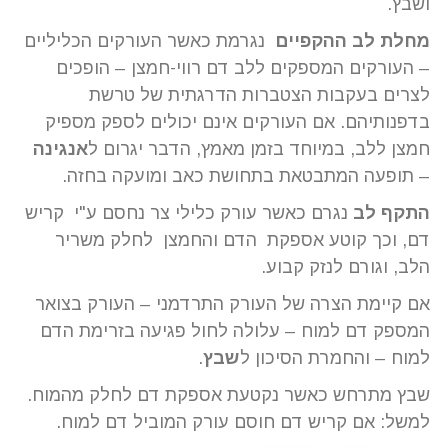
ושבץ.
מחלת לב ההקפיים
נגרמת כאשר העורקים הכליליים
– העורקים המספקים ללב דם רווי-חמצן – הופכים
לצרים בעקבות הצטברות הדרגתית של טרשת
בדפנותיהם. אם העורקים אינם יכולים לספק מספיק
חמצן ללב, במיוחד בזמן מאמץ, הדבר יגרום ל
אנגינה
– תופעה המתבטאת בתחושת כאב ומועקה בחזה.
התקף לב
נגרם כאשר עורק כלילי צר נחסם ע"י קריש
דם, וכך קוטע אספקת הדם והחמצן לחלק משריר
הלב, וגורם לנזק קבוע.
אם קיימת הצרה של העורק התרדמני – העורק בצואר
המספק דם למוח – עלולה לחול פגיעה בזרימת הדם
למוח – והחמרת הסיכון ל
שבץ
.
שבץ מתרחש כאשר נקטעת אספקת דם לחלק מהמוח.
למשל: אם קריש דם חוסם עורק המוביל דם למוח.