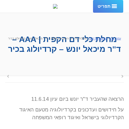
תפריט
עמוד בית
אודות
מחלת כלי דם הקפית | AAA –
עמוד בית
-
טרשת עורקים
-
מחלת כלי דם הקפית | AAA – ד"ר מיכאל יונש – קרדיולוג בכיר
ד"ר מיכאל יונש – קרדיולוג בכיר
שירותי המרפאה
פרסומים והמלצות
שאלות ותשובות
מכתבי תודה
הרצאה שהעביר ד"ר יונש ביום עיון 11.6.14
צור קשר
על חידושים ועדכונים בקרדיולוגיה מטעם האיגוד
ENGLISH
הקרדיולוגי בישראל ואיגוד רופאי המשפחה