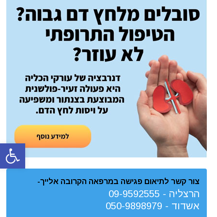
פתח סרגל
צור קשר לתיאום פגישה במרפאה הקרובה אלייך-
הרצליה -
09-9592555
אשדוד -
050-9898979