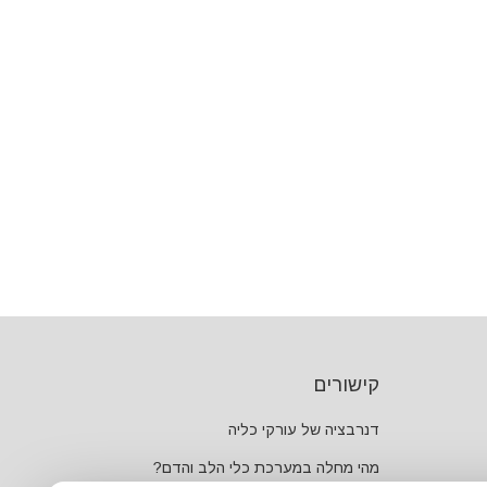
קישורים
דנרבציה של עורקי כליה
מהי מחלה במערכת כלי הלב והדם?