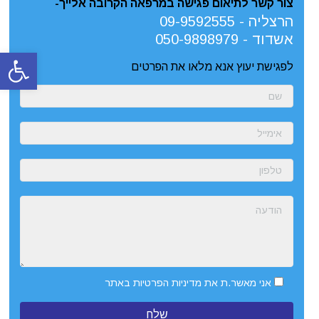
צור קשר לתיאום פגישה במרפאה הקרובה אלייך-
הרצליה -
09-9592555
אשדוד -
050-9898979
פתח סרגל
לפגישת יעוץ אנא מלאו את הפרטים
אני מאשר.ת את
מדיניות הפרטיות
באתר