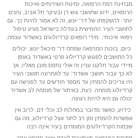
מבחינת רמת הרפואה, זמינות השירותים ואיכות
הרופאים, ידוע שתושבי גוש דן ובעיקר תל אביב, נהנים
יותר. להשקפתו של דר' יונש, זה לא אמור להיות כך. גם
לתושבי העיר החמישית בגודלה בישראל מגיע טיפול
רפואי איכותי, מידי רופאים קרדיולוגים באשדוד עצמה.
כיום, בזכות המרפאה שפתח דר' מיכאל יונש, יכולים
כל התושבים לפגוש קרדיולוג פרטי באשדוד באופן
מיידי עבור חלקנו עניין זה אולי נתפס מובן מאליו, אך
לא כך עבור תושבי אשדוד: עד לאחרונה תושבי העיר
היו צריכים להמתין עד מספר חודשים עד לפגישה עם
קרדיולוג מומחה. כעת, באיתור של מומחה לב אשדוד
יכולה גם היא להיות רגועה.
כידוע, כאשר מדובר במחלות לב וכלי דם, לרוב אין
אפשרות להמתין זמן רב לתור אצל קרדיולוג, מה גם
שכמות הקרדיולוגים המומחים בעיר אינה רבה
פתיחת המרפאה מאפשרת לאדם אשר מחפש אחר