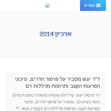
תפריט
עמוד בית
אודות
ארכיון
2014
עמוד בית
-
Archives for 2014
שירותי המרפאה
פרסומים והמלצות
שאלות ותשובות
מכתבי תודה
ד"ר יונש מסביר על פרפור חדרים, סיכוני
הפרעות הקצב ותרופות מדללות דם
צור קשר
דר מיכאל יונש, קרדיולוג מומחה מתארח בתוכנית מילון
ENGLISH
היופי בערוץ 10 ומסביר על פרפור חדרים, סיכוני
הפרעות הקצב ותרופות מדללות דם כקומדין וקסר. **